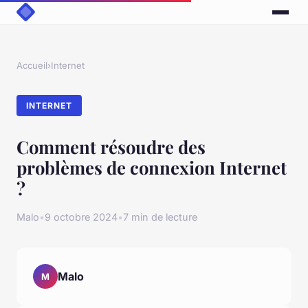
Accueil
›
Internet
INTERNET
Comment résoudre des
problèmes de connexion Internet
?
Malo
•
9 octobre 2024
•
7 min de lecture
Malo
M