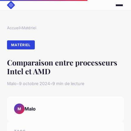
Accueil
›
Matériel
MATÉRIEL
Comparaison entre processeurs
Intel et AMD
Malo
•
9 octobre 2024
•
9 min de lecture
Malo
M