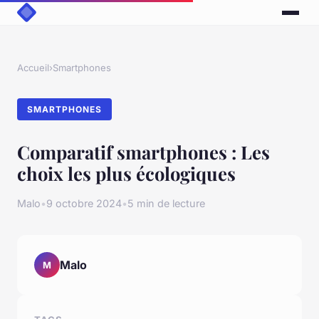
Accueil
›
Smartphones
SMARTPHONES
Comparatif smartphones : Les
choix les plus écologiques
Malo
•
9 octobre 2024
•
5 min de lecture
Malo
M