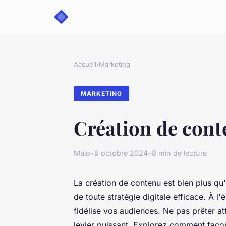
Accueil
›
Marketing
MARKETING
Création de conten
Malo
•
9 octobre 2024
•
8 min de lecture
La création de contenu est bien plus qu'
de toute stratégie digitale efficace. À l
fidélise vos audiences. Ne pas prêter at
levier puissant. Explorez comment façon