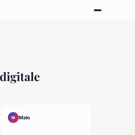
digitale
Malo
M