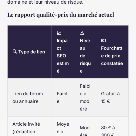
domaine et leur niveau de risque.
Le rapport qualité-prix du marché actuel
📈
⚠️
Impa
Nive
💶
ct
au
Fourchett
🔍 Type de lien
SEO
de
e de prix
estim
risqu
constatée
é
e
Faibl
Lien de forum
Faibl
e à
Gratuit à
ou annuaire
e
mod
15 €
éré
Article invité
Moye
Mod
80 € à
(rédaction
n à
éré
300 €